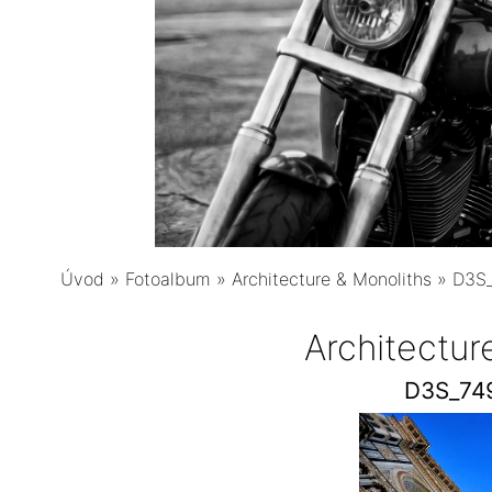
Úvod
»
Fotoalbum
»
Architecture & Monoliths
»
D3S_
Architectur
D3S_74