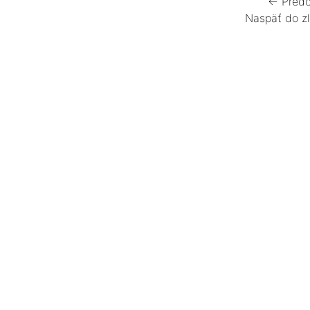
← Predc
Naspäť do z