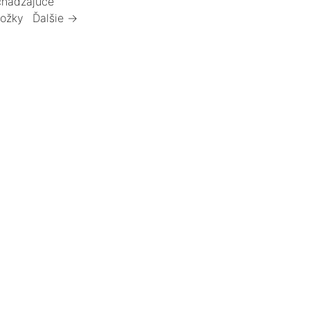
hádzajúce
ložky
Ďalšie →