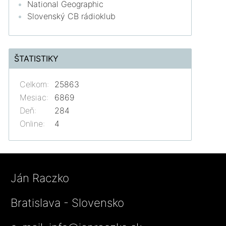
National Geographic
Slovenský CB rádioklub
ŠTATISTIKY
Celkom:
25863
Mesiac:
6869
Deň:
284
Online:
4
Ján Raczko
Bratislava - Slovensko