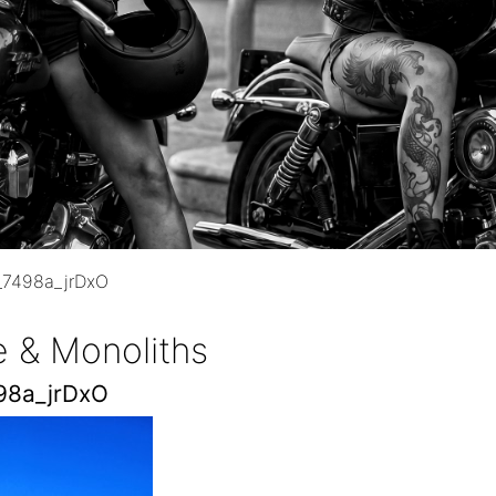
7498a_jrDxO
e & Monoliths
98a_jrDxO