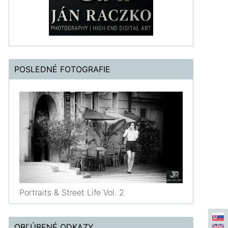
POSLEDNÉ FOTOGRAFIE
Portraits & Street Life Vol. 2
OBĽÚBENÉ ODKAZY