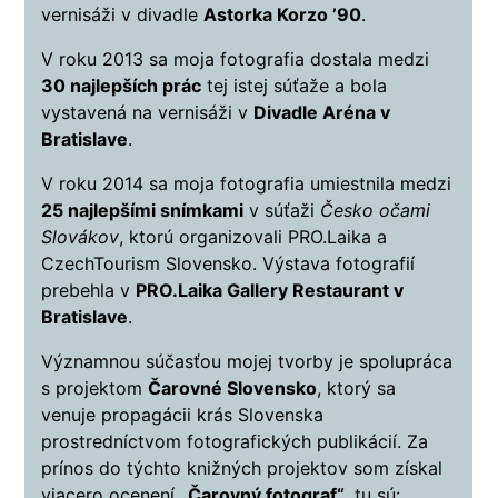
vernisáži v divadle
Astorka Korzo ’90
.
V roku 2013 sa moja fotografia dostala medzi
30 najlepších prác
tej istej súťaže a bola
vystavená na vernisáži v
Divadle Aréna v
Bratislave
.
V roku 2014 sa moja fotografia umiestnila medzi
25 najlepšími snímkami
v súťaži
Česko očami
Slovákov
, ktorú organizovali PRO.Laika a
CzechTourism Slovensko. Výstava fotografií
prebehla v
PRO.Laika Gallery Restaurant v
Bratislave
.
Významnou súčasťou mojej tvorby je spolupráca
s projektom
Čarovné Slovensko
, ktorý sa
venuje propagácii krás Slovenska
prostredníctvom fotografických publikácií. Za
prínos do týchto knižných projektov som získal
viacero ocenení
„Čarovný fotograf“
, tu sú: