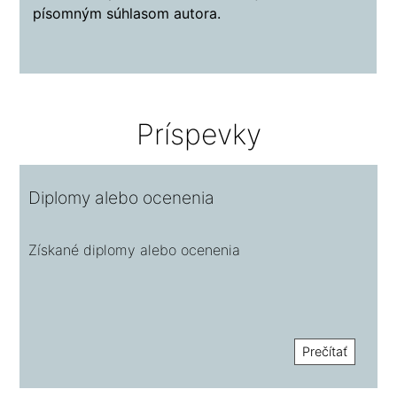
písomným súhlasom autora.
Príspevky
Diplomy alebo ocenenia
Získané diplomy alebo ocenenia
Prečítať