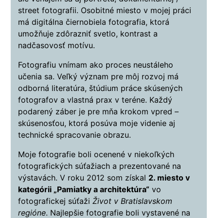
street fotografii. Osobitné miesto v mojej práci
má digitálna čiernobiela fotografia, ktorá
umožňuje zdôrazniť svetlo, kontrast a
nadčasovosť motívu.
Fotografiu vnímam ako proces neustáleho
učenia sa. Veľký význam pre môj rozvoj má
odborná literatúra, štúdium práce skúsených
fotografov a vlastná prax v teréne. Každý
podarený záber je pre mňa krokom vpred –
skúsenosťou, ktorá posúva moje videnie aj
technické spracovanie obrazu.
Moje fotografie boli ocenené v niekoľkých
fotografických súťažiach a prezentované na
výstavách. V roku 2012 som získal
2. miesto v
kategórii „Pamiatky a architektúra“
vo
fotografickej súťaži
Život v Bratislavskom
regióne
. Najlepšie fotografie boli vystavené na