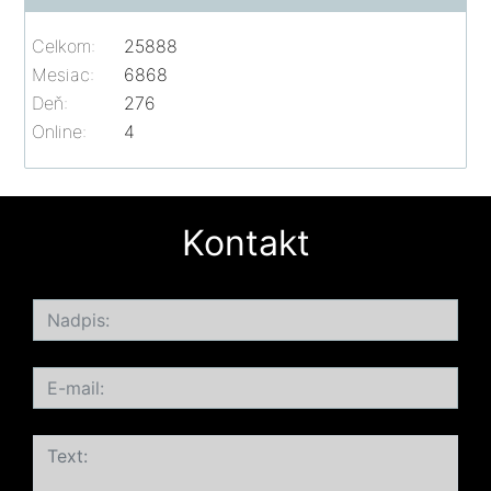
Celkom:
25888
Mesiac:
6868
Deň:
276
Online:
4
Kontakt