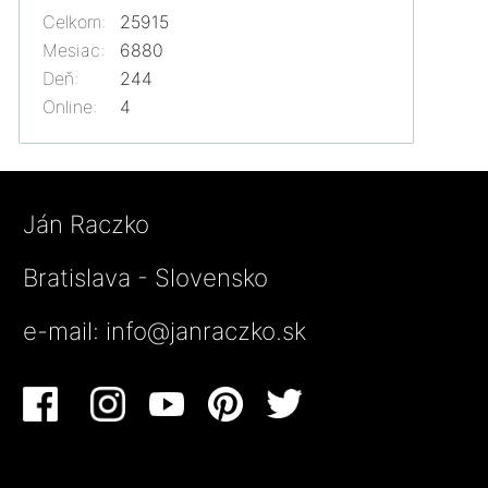
Celkom:
25915
Mesiac:
6880
Deň:
244
Online:
4
Ján Raczko
Bratislava - Slovensko
e-mail:
info@janraczko.sk