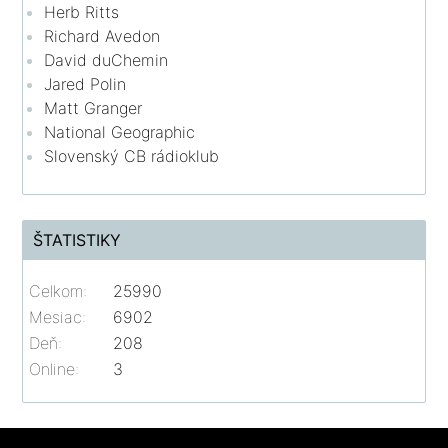
Herb Ritts
Richard Avedon
David duChemin
Jared Polin
Matt Granger
National Geographic
Slovenský CB rádioklub
ŠTATISTIKY
Celkom:
25990
Mesiac:
6902
Deň:
208
Online:
3