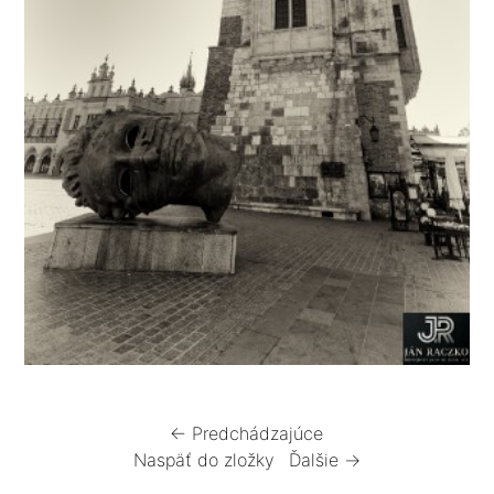
← Predchádzajúce
Naspäť do zložky
Ďalšie →