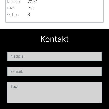
Mesiac:
7007
Deň:
255
Online:
8
Kontakt