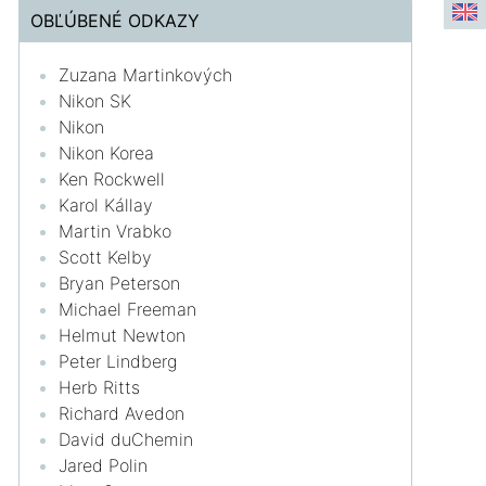
OBĽÚBENÉ ODKAZY
Zuzana Martinkových
Nikon SK
Nikon
Nikon Korea
Ken Rockwell
Karol Kállay
Martin Vrabko
Scott Kelby
Bryan Peterson
Michael Freeman
Helmut Newton
Peter Lindberg
Herb Ritts
Richard Avedon
David duChemin
Jared Polin