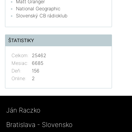
Matt Granger
National Geographic
Slovenský CB rádioklub
ŠTATISTIKY
Celkom:
25462
Mesiac:
6685
Deň:
156
Online:
2
Ján Raczko
Bratislava - Slovensko