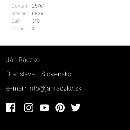
Celkom:
25761
Mesiac:
6829
Deň:
310
Online:
4
Ján Raczko
Bratislava - Slovensko
e-mail:
info@janraczko.sk