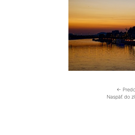
← Predc
Naspäť do z