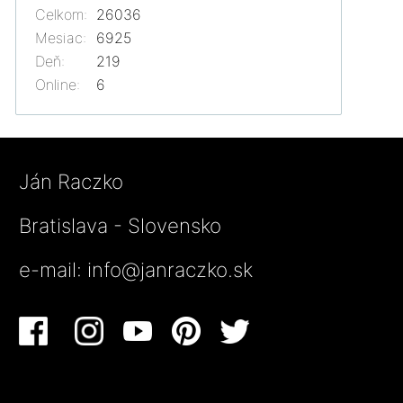
Celkom:
26036
Mesiac:
6925
Deň:
219
Online:
6
Ján Raczko
Bratislava - Slovensko
e-mail:
info@janraczko.sk