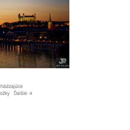
hádzajúce
ložky
Ďalšie →