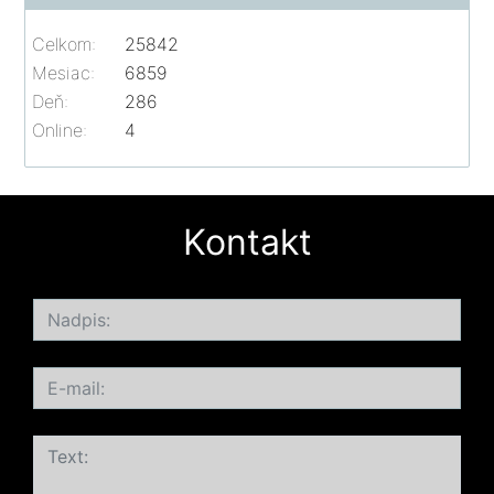
Celkom:
25842
Mesiac:
6859
Deň:
286
Online:
4
Kontakt