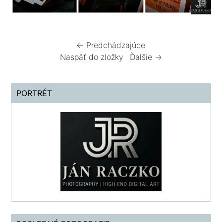
← Predchádzajúce
Naspäť do zložky
Ďalšie →
PORTRÉT