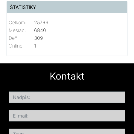
ŠTATISTIKY
Celkom:
25796
Mesiac:
6840
Deň:
309
Online:
1
Kontakt