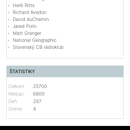
Herb Ritts
Richard Avedon
David duChemin
Jared Polin
Matt Granger
National Geographic
Slovenský CB rádioklub
ŠTATISTIKY
Celkom:
25700
Mesiac:
6800
Deň:
297
Online:
4