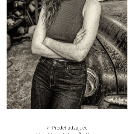
← Predchádzajúce