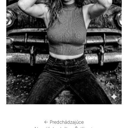
← Predchádzajúce