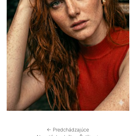
← Predchádzajúce