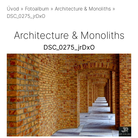
Úvod
»
Fotoalbum
»
Architecture & Monoliths
»
DSC_0275_jrDxO
Architecture & Monoliths
DSC_0275_jrDxO