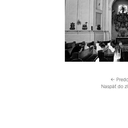
← Predc
Naspäť do z