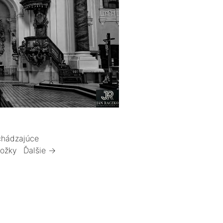
hádzajúce
ložky
Ďalšie →