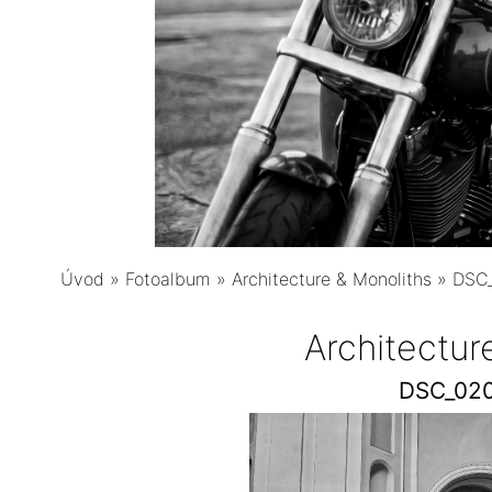
Úvod
»
Fotoalbum
»
Architecture & Monoliths
»
DSC_
Architectur
DSC_020