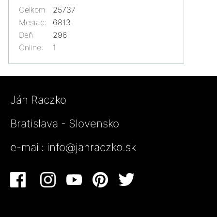
Celkom:
25737
Mesiac:
6813
Deň:
296
Online:
1
Ján Raczko
Bratislava - Slovensko
e-mail:
info@janraczko.sk