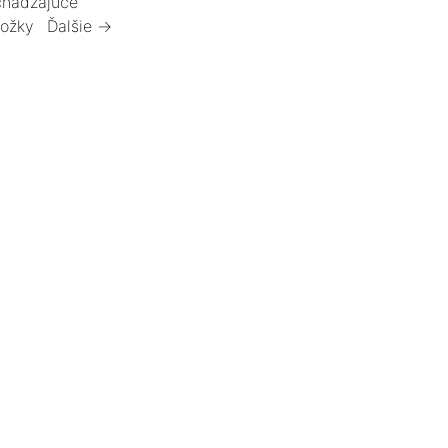
hádzajúce
ložky
Ďalšie →