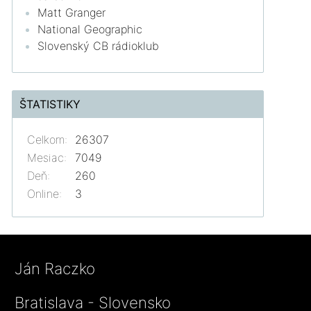
Matt Granger
National Geographic
Slovenský CB rádioklub
ŠTATISTIKY
Celkom:
26307
Mesiac:
7049
Deň:
260
Online:
3
Ján Raczko
Bratislava - Slovensko