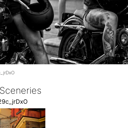
_jrDxO
 Sceneries
29c_jrDxO