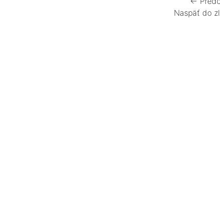
← Predc
Naspäť do z