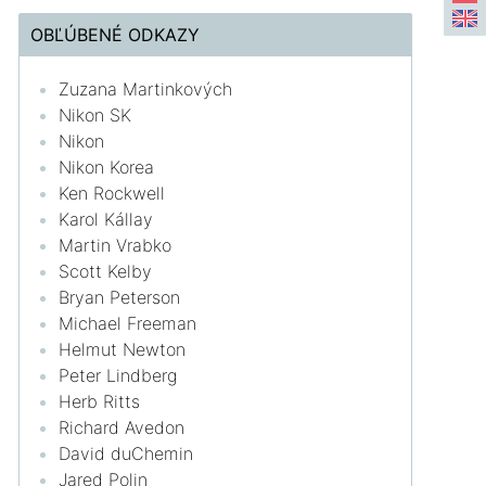
OBĽÚBENÉ ODKAZY
Zuzana Martinkových
Nikon SK
Nikon
Nikon Korea
Ken Rockwell
Karol Kállay
Martin Vrabko
Scott Kelby
Bryan Peterson
Michael Freeman
Helmut Newton
Peter Lindberg
Herb Ritts
Richard Avedon
David duChemin
Jared Polin