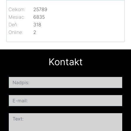
Celkom:
25789
Mesiac:
6835
Deň:
318
Online:
2
Kontakt