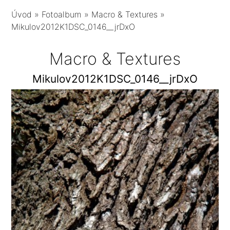
Úvod
»
Fotoalbum
»
Macro & Textures
»
Mikulov2012K1DSC_0146__jrDxO
Macro & Textures
Mikulov2012K1DSC_0146__jrDxO