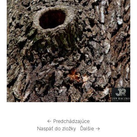
← Predchádzajúce
Naspäť do zložky
Ďalšie →