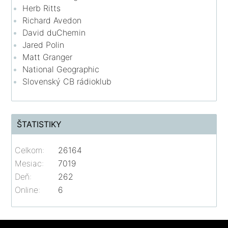
Herb Ritts
Richard Avedon
David duChemin
Jared Polin
Matt Granger
National Geographic
Slovenský CB rádioklub
ŠTATISTIKY
Celkom:
26164
Mesiac:
7019
Deň:
262
Online:
6