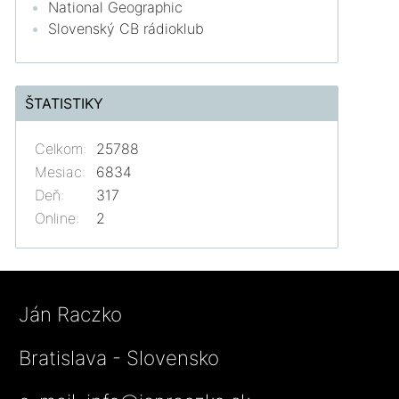
National Geographic
Slovenský CB rádioklub
ŠTATISTIKY
Celkom:
25788
Mesiac:
6834
Deň:
317
Online:
2
Ján Raczko
Bratislava - Slovensko