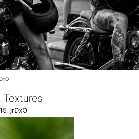
rDxO
 Textures
15_jrDxO