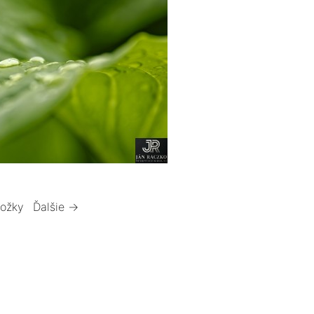
ložky
Ďalšie →