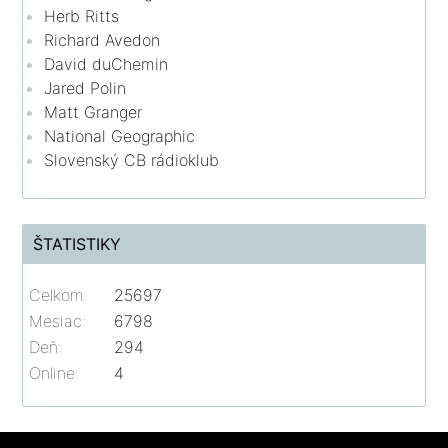
Herb Ritts
Richard Avedon
David duChemin
Jared Polin
Matt Granger
National Geographic
Slovenský CB rádioklub
ŠTATISTIKY
Celkom:
25697
Mesiac:
6798
Deň:
294
Online:
4