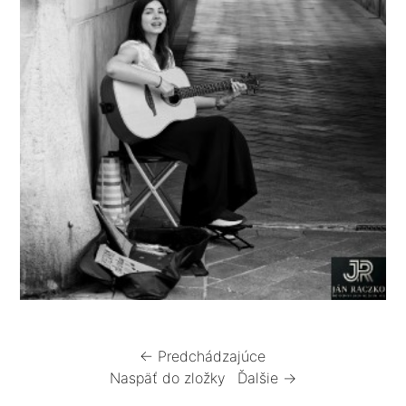
← Predchádzajúce
Naspäť do zložky
Ďalšie →