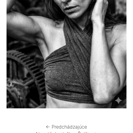
← Predchádzajúce