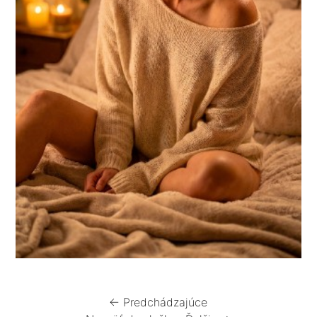
← Predchádzajúce