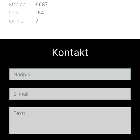
Mesiac:
6687
Deň:
164
Online:
7
Kontakt