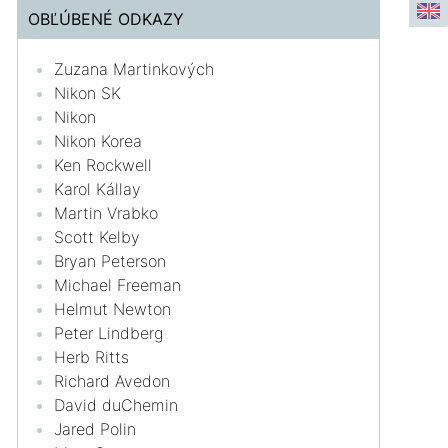
OBĽÚBENÉ ODKAZY
Zuzana Martinkových
Nikon SK
Nikon
Nikon Korea
Ken Rockwell
Karol Kállay
Martin Vrabko
Scott Kelby
Bryan Peterson
Michael Freeman
Helmut Newton
Peter Lindberg
Herb Ritts
Richard Avedon
David duChemin
Jared Polin