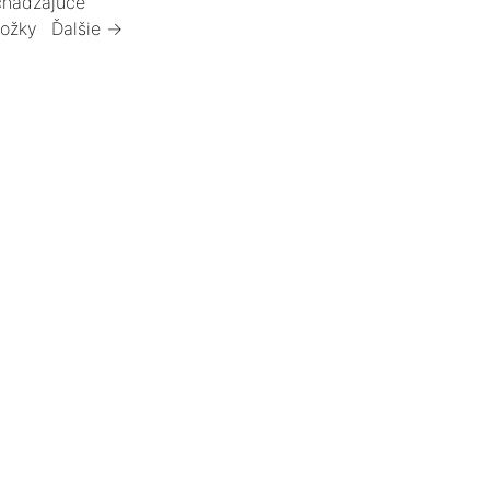
hádzajúce
ložky
Ďalšie →