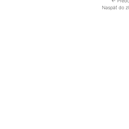
← Predc
Naspäť do z