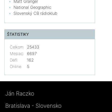
Matt Granger
National Geographic
Slovenský CB rádioklub
ŠTATISTIKY
Celkom:
25433
Mesiac:
6697
Deň:
162
Online:
5
Ján Raczko
Bratislava - Slovensko