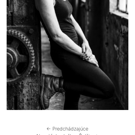
← Predchádzajúce