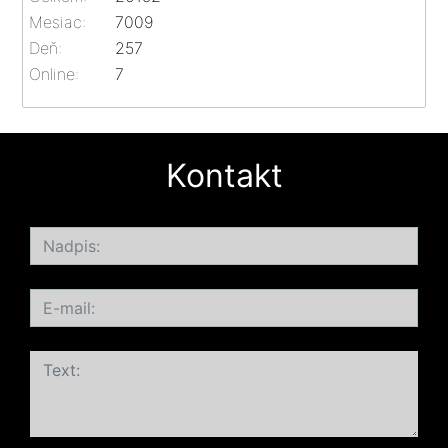
Mesiac:
7009
Deň:
257
Online:
7
Kontakt