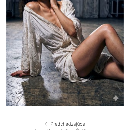
← Predchádzajúce