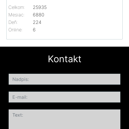
Celkom:
25935
Mesiac:
6880
Deň:
224
Online:
6
Kontakt