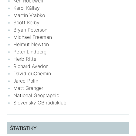
Ken Rockwell
Karol Kállay
Martin Vrabko
Scott Kelby
Bryan Peterson
Michael Freeman
Helmut Newton
Peter Lindberg
Herb Ritts
Richard Avedon
David duChemin
Jared Polin
Matt Granger
National Geographic
Slovenský CB rádioklub
ŠTATISTIKY