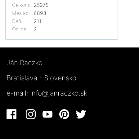
Celkom:
25975
Mesiac:
6893
Deň:
211
Online:
2
Ján Raczko
Bratislava - Slovensko
e-mail:
info@janraczko.sk