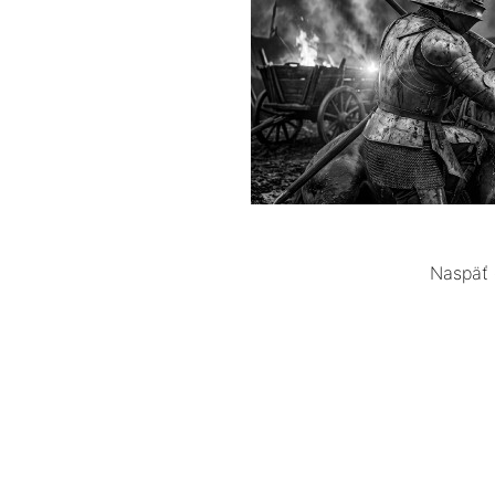
Naspäť 