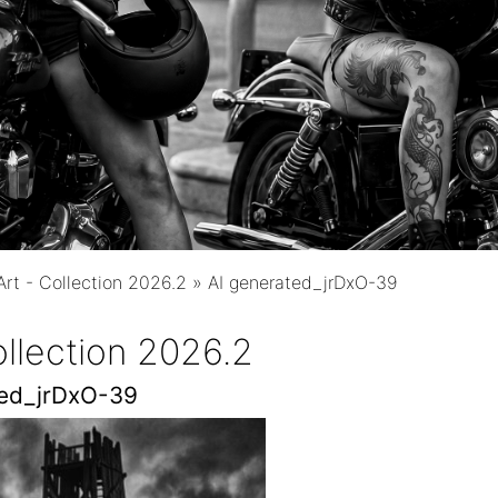
 Art - Collection 2026.2
»
AI generated_jrDxO-39
Collection 2026.2
ted_jrDxO-39