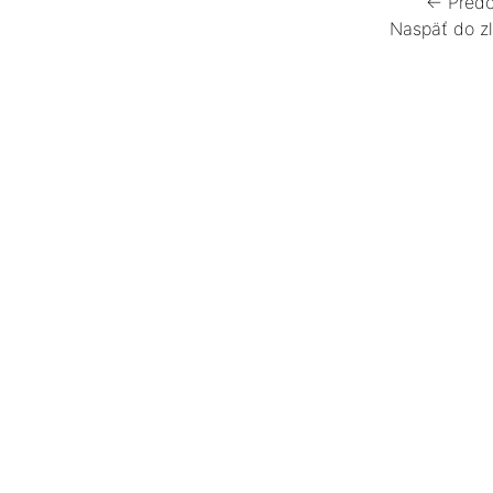
← Predc
Naspäť do z