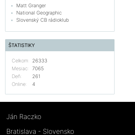
Matt Granger
National Geographic
Slovenský CB rádioklub
ŠTATISTIKY
Celkom:
26333
Mesiac:
7065
Deň:
261
Online:
4
Ján Raczko
Bratislava - Slovensko