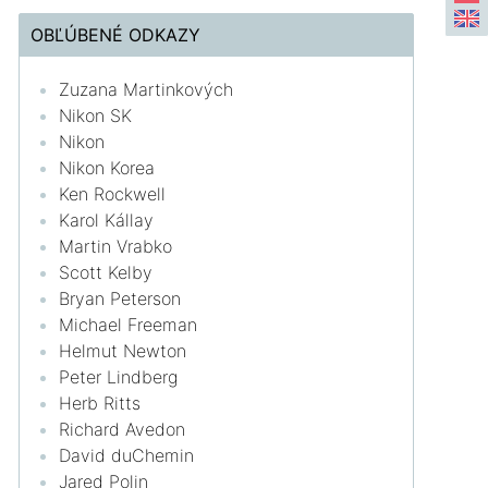
OBĽÚBENÉ ODKAZY
Zuzana Martinkových
Nikon SK
Nikon
Nikon Korea
Ken Rockwell
Karol Kállay
Martin Vrabko
Scott Kelby
Bryan Peterson
Michael Freeman
Helmut Newton
Peter Lindberg
Herb Ritts
Richard Avedon
David duChemin
Jared Polin