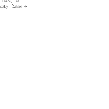
hádzajúce
ložky
Ďalšie →