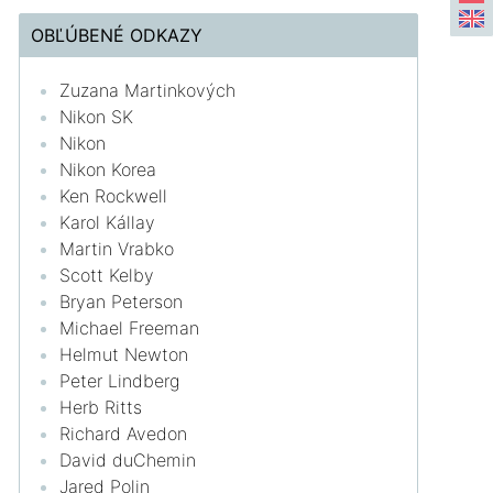
OBĽÚBENÉ ODKAZY
Zuzana Martinkových
Nikon SK
Nikon
Nikon Korea
Ken Rockwell
Karol Kállay
Martin Vrabko
Scott Kelby
Bryan Peterson
Michael Freeman
Helmut Newton
Peter Lindberg
Herb Ritts
Richard Avedon
David duChemin
Jared Polin