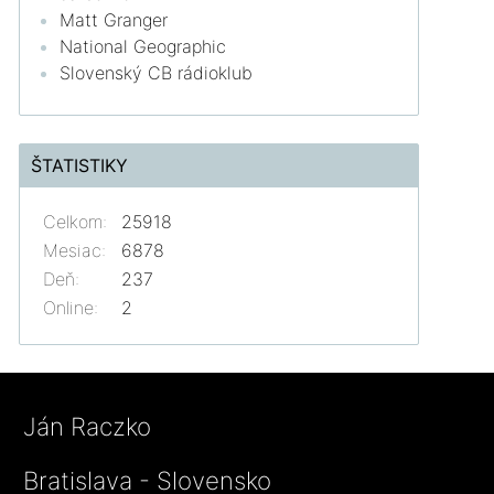
Matt Granger
National Geographic
Slovenský CB rádioklub
ŠTATISTIKY
Celkom:
25918
Mesiac:
6878
Deň:
237
Online:
2
Ján Raczko
Bratislava - Slovensko