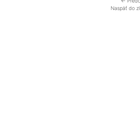
← Predc
Naspäť do z