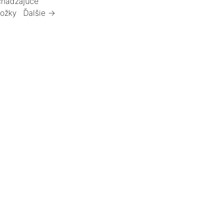
hádzajúce
ložky
Ďalšie →